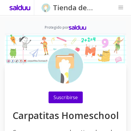
Tienda de
Carpatitas
Homeschool
Protegido por
Suscribirse
Carpatitas Homeschool