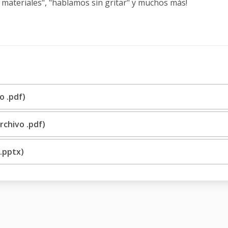
materiales", "hablamos sin gritar" y muchos más!
o .pdf)
rchivo .pdf)
 .pptx)