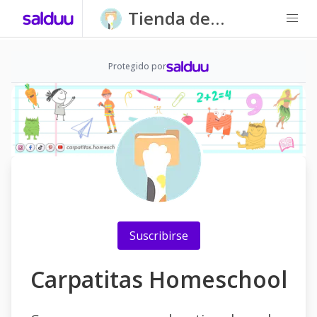
Tienda de
Carpatitas
Homeschool
Protegido por
Suscribirse
Carpatitas Homeschool