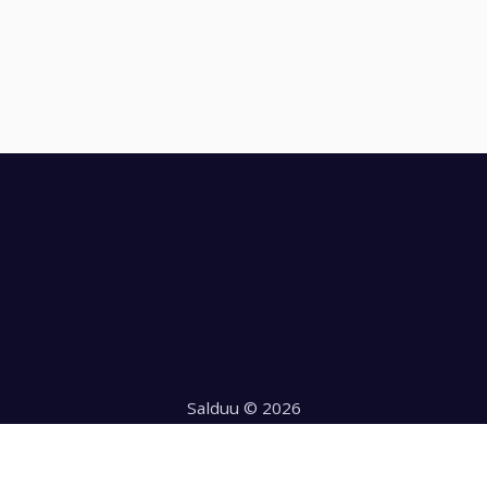
Salduu © 2026
Hecho con
en Chile