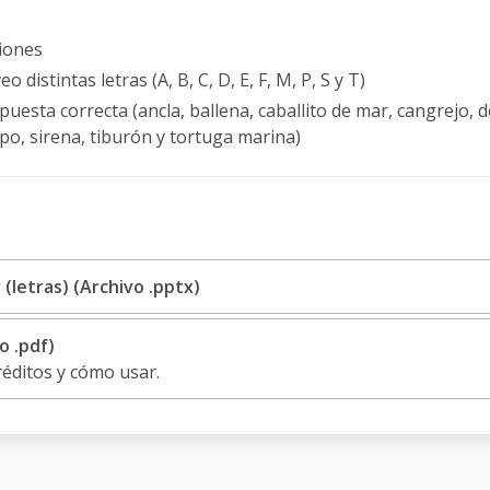
ciones
o distintas letras (A, B, C, D, E, F, M, P, S y T)
puesta correcta (ancla, ballena, caballito de mar, cangrejo, de
o, sirena, tiburón y tortuga marina)
(letras) (Archivo .pptx)
o .pdf)
réditos y cómo usar.