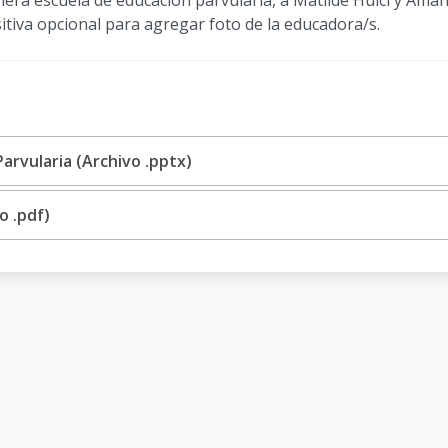
imera escuela de educación parvularia, a Matilde Huici y Ama
tiva opcional para agregar foto de la educadora/s.
arvularia (Archivo .pptx)
o .pdf)