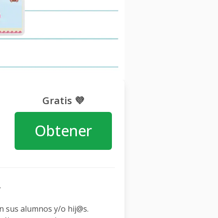
Gratis 💜
Obtener
.
én sus alumnos y/o hij@s.