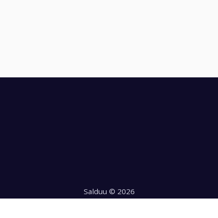
Salduu © 2026
Hecho con
en Chile