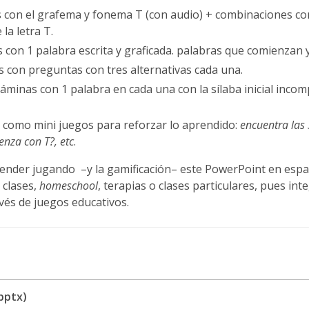
s con el grafema y fonema T (con audio) + combinaciones con
la letra T.
s con 1 palabra escrita y graficada. palabras que comienzan 
s con preguntas con tres alternativas cada una.
láminas con 1 palabra en cada una con la sílaba inicial incom
s como mini juegos para reforzar lo aprendido:
encuentra las 
enza con T?, etc
.
prender jugando –y la gamificación– este PowerPoint en esp
 clases,
homeschool
, terapias o clases particulares, pues i
avés de juegos educativos.
pptx)