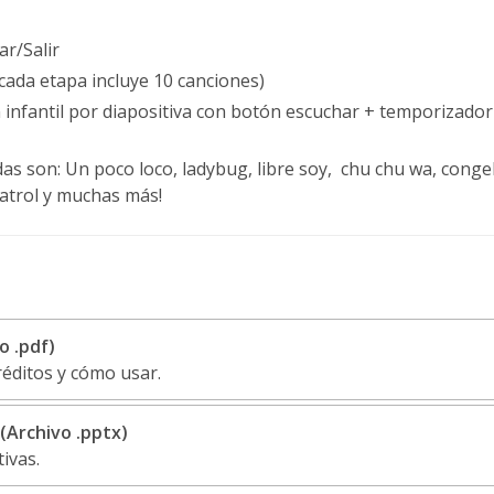
r/Salir
cada etapa incluye 10 canciones)
n infantil por diapositiva con botón escuchar + temporizado
das son: Un poco loco, ladybug, libre soy, chu chu wa, cong
patrol y muchas más!
o .pdf)
réditos y cómo usar.
(Archivo .pptx)
ivas.