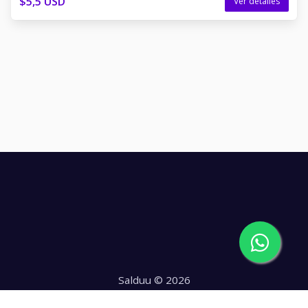
$5,5 USD
Ver detalles
Salduu © 2026
Hecho con
en Chile