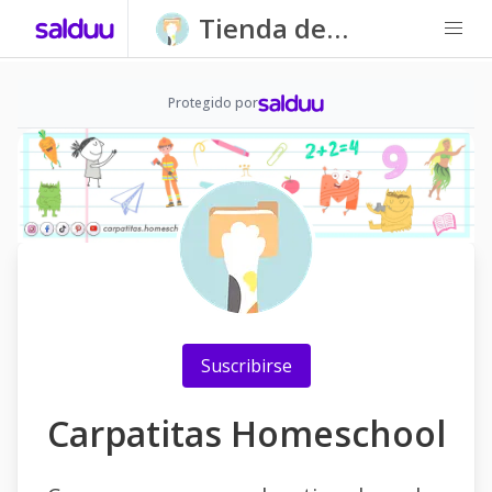
Tienda de
Carpatitas
Homeschool
Protegido por
Suscribirse
Carpatitas Homeschool