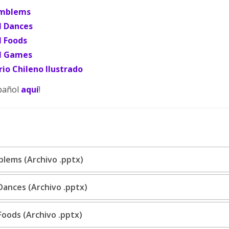
Emblems
l Dances
l Foods
al Games
io Chileno Ilustrado
spañol
aquí
!
blems (Archivo .pptx)
Dances (Archivo .pptx)
Foods (Archivo .pptx)