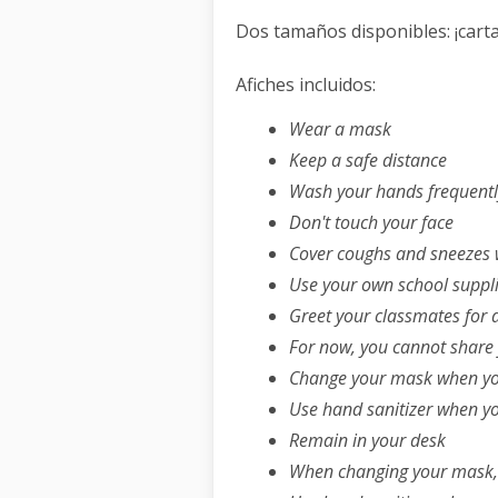
Dos tamaños disponibles: ¡carta
Afiches incluidos:
Wear a mask
Keep a safe distance
Wash your hands frequentl
Don't touch your face
Cover coughs and sneezes w
Use your own school suppl
Greet your classmates for 
For now, you cannot share
Change your mask when you
Use hand sanitizer when yo
Remain in your desk
When changing your mask, d