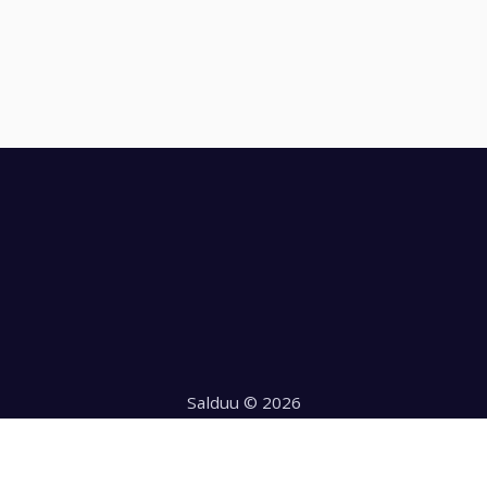
Salduu © 2026
Hecho con
en Chile