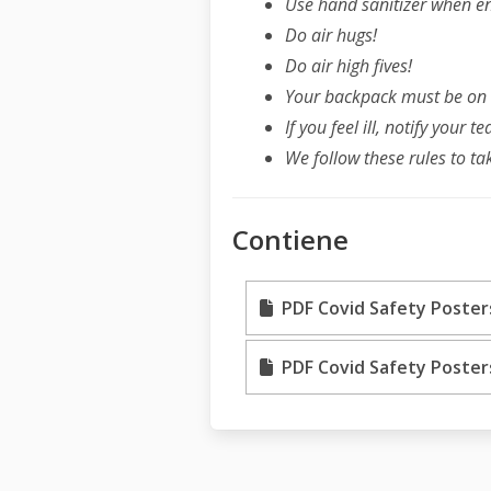
Use hand sanitizer when e
Do air hugs!
Do air high fives!
Your backpack must be on t
If you feel ill, notify your t
We follow these rules to ta
Contiene
PDF Covid Safety Posters 
PDF Covid Safety Posters 