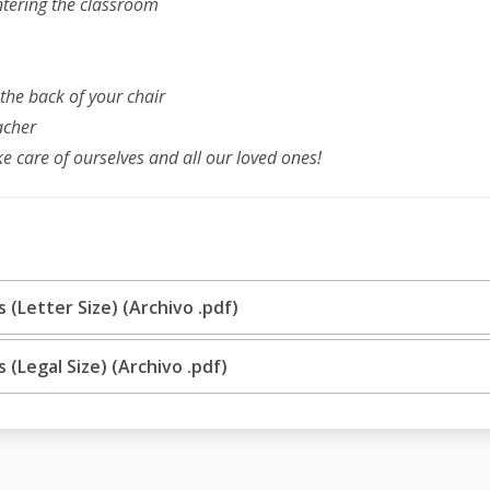
ntering the classroom
he back of your chair
eacher
ke care of ourselves and all our loved ones!
(Letter Size) (Archivo .pdf)
(Legal Size) (Archivo .pdf)