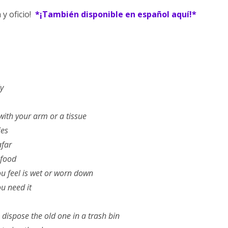
 y oficio!
*¡También disponible en español aquí!*
y
ith your arm or a tissue
ies
afar
 food
 feel is wet or worn down
u need it
ispose the old one in a trash bin