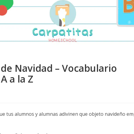
 de Navidad – Vocabulario
A a la Z
que tus alumnos y alumnas adivinen que objeto navideño empi