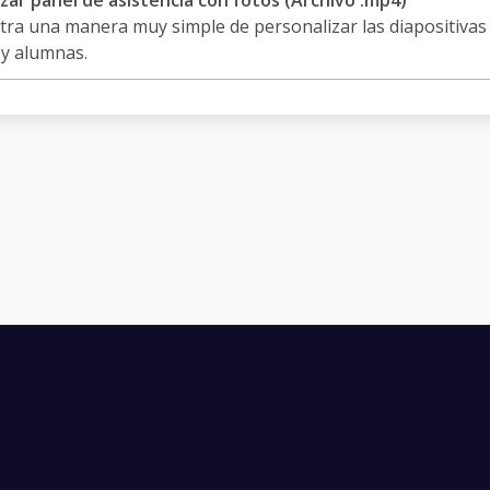
zar panel de asistencia con fotos (Archivo .mp4)
ra una manera muy simple de personalizar las diapositivas 
 y alumnas.